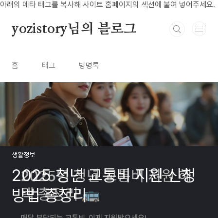
본문 바로가기
아래의 메타 태그를 복사해 사이트 홈페이지의 섹션에 붙여 넣어주세요.
yozistory님의 블로그
홈
태그
방명록
생활정보
2025 청년 교통비 지원 신청
방법 총정리