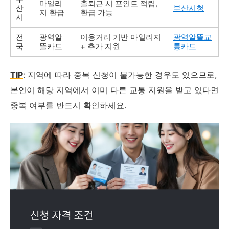
마일리
출퇴근 시 포인트 적립,
산
부산시청
지 환급
환급 가능
시
전
광역알
이용거리 기반 마일리지
광역알뜰교
국
뜰카드
+ 추가 지원
통카드
TIP
: 지역에 따라 중복 신청이 불가능한 경우도 있으므로,
본인이 해당 지역에서 이미 다른 교통 지원을 받고 있다면
중복 여부를 반드시 확인하세요.