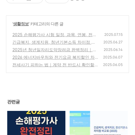
'
생활정보
' 카테고리의 다른 글
2025 손해평가사 시험 일정, 과목, 연봉, 전망
2025.07.15
까지 총정리
긴급복지, 생계지원, 청년기본소득 차이점 비
(0)
2025.06.27
교표 (2025)
2025년 청년일자리도약장려금 완벽정리｜신
(0)
2025.06.14
청조건부터 지원금액까지
2026 에너지바우처와 전기요금 복지할인 차
(0)
2025.06.07
이｜대상·신청방법·중복 적용 확인
전세사기 피하는 법｜계약 전 반드시 확인할 1
(0)
2025.06.05
0가지
(0)
관련글