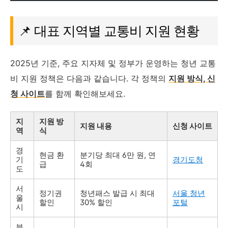
📌 대표 지역별 교통비 지원 현황
2025년 기준, 주요 지자체 및 정부가 운영하는 청년 교통
비 지원 정책은 다음과 같습니다. 각 정책의
지원 방식, 신
청 사이트
를 함께 확인해보세요.
지
지원 방
지원 내용
신청 사이트
역
식
경
현금 환
분기당 최대 6만 원, 연
기
경기도청
급
4회
도
서
정기권
청년패스 발급 시 최대
서울 청년
울
할인
30% 할인
포털
시
부