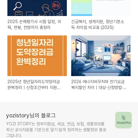
2025 손해평가사 시험 일정, 과
긴급복지, 생계지원, 청년기본소
목, 연봉, 전망까지 총정리
득 차이점 비교표 (2025)
2025년 청년일자리도약장려금
2026 에너지바우처와 전기요금
완벽정리｜신청조건부터 지원금
복지할인 차이｜대상·신청방법·중
액까지
복 적용 확인
yozistory님의 블로그
YOZI STORY는 정부지원금, 세금, 연금, 보험, 생활정보를
최신 공식자료를 기준으로 알기 쉽게 정리하는 생활정보 블로
그입니다.