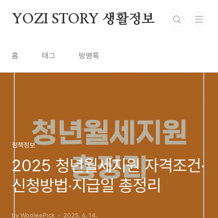
본문 바로가기
YOZI STORY 생활정보
홈
태그
방명록
정책정보
2025 청년월세지원 자격조건·
신청방법·지급일 총정리
by WooleePick
2025. 6. 14.