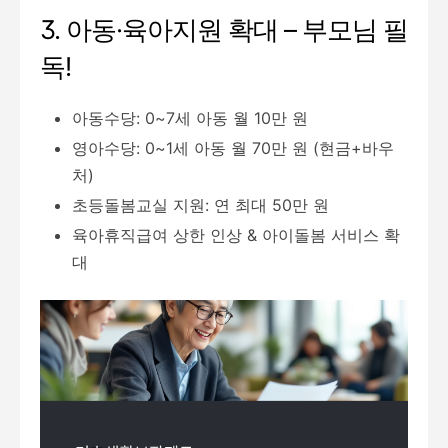
3. 아동·육아지원 확대 – 부모님 필
독!
아동수당: 0~7세 아동 월 10만 원
영아수당: 0~1세 아동 월 70만 원 (현금+바우
처)
초등돌봄교실 지원: 연 최대 50만 원
육아휴직급여 상한 인상 & 아이돌봄 서비스 확
대