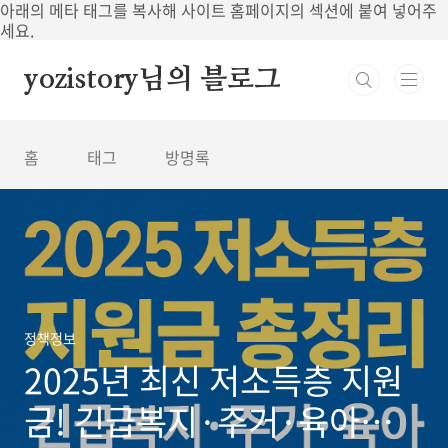
본문 바로가기
아래의 메타 태그를 복사해 사이트 홈페이지의 섹션에 붙여 넣어주
세요.
yozistory님의 블로그
홈
태그
방명록
정책정보
2025년 최신 저소득층 지원
금! 긴급복지·주거·육아까지