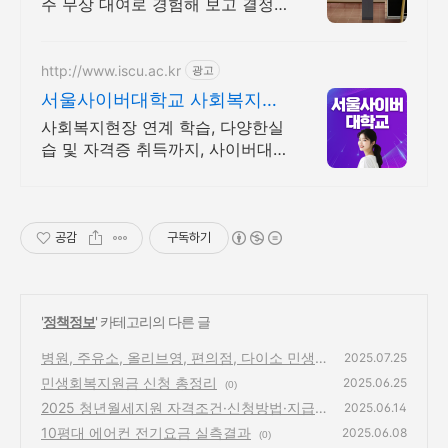
주 무상 대여로 경험해 보고 결정
하세요!
http://www.iscu.ac.kr
광고
서울사이버대학교 사회복지전
공 2026 가을학기 신편입생
사회복지현장 연계 학습, 다양한실
습 및 자격증 취득까지, 사이버대
신입생 수 1위 장학금 지급 1위, 학
사 석사 박사 온라인복수학위까지
공감
구독하기
'
정책정보
' 카테고리의 다른 글
병원, 주유소, 올리브영, 편의점, 다이소 민생
2025.07.25
회복지원금 사용처 안내
민생회복지원금 신청 총정리
(0)
2025.06.25
(0)
2025 청년월세지원 자격조건·신청방법·지급
2025.06.14
일 총정리
10평대 에어컨 전기요금 실측결과
(0)
2025.06.08
(0)