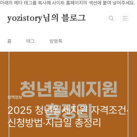
본문 바로가기
아래의 메타 태그를 복사해 사이트 홈페이지의 섹션에 붙여 넣어주세요.
yozistory님의 블로그
홈
태그
방명록
정책정보
2025 청년월세지원 자격조건·
신청방법·지급일 총정리