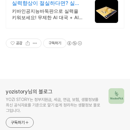
실력향상이 절실하다면? 실력
향상엔 키바인공지능바둑판
키바인공지능바둑판으로 실력을
키워보세요! 무제한 AI 대국 + AI
추천수 복기 누적 4,200대 판매된
키바인공지능바둑판!
공감
구독하기
yozistory님의 블로그
YOZI STORY는 정부지원금, 세금, 연금, 보험, 생활정보를
최신 공식자료를 기준으로 알기 쉽게 정리하는 생활정보 블로
그입니다.
구독하기