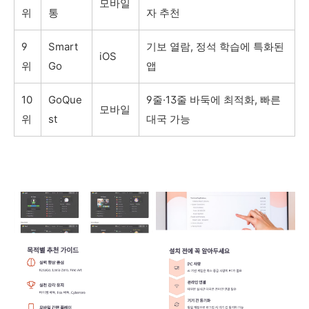
모바일
위
통
자 추천
9
Smart
기보 열람, 정석 학습에 특화된
iOS
위
Go
앱
10
GoQue
9줄·13줄 바둑에 최적화, 빠른
모바일
위
st
대국 가능