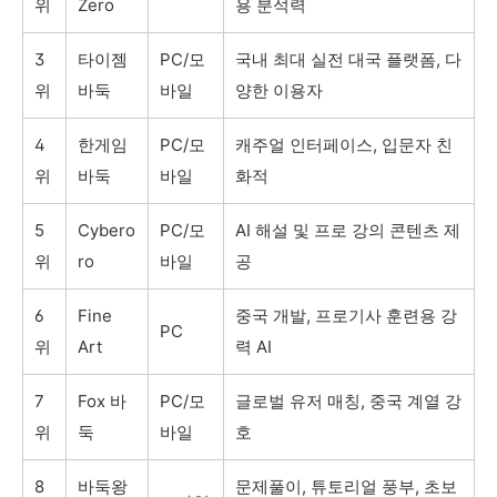
위
Zero
용 분석력
3
타이젬
PC/모
국내 최대 실전 대국 플랫폼, 다
위
바둑
바일
양한 이용자
4
한게임
PC/모
캐주얼 인터페이스, 입문자 친
위
바둑
바일
화적
5
Cybero
PC/모
AI 해설 및 프로 강의 콘텐츠 제
위
ro
바일
공
6
Fine
중국 개발, 프로기사 훈련용 강
PC
위
Art
력 AI
7
Fox 바
PC/모
글로벌 유저 매칭, 중국 계열 강
위
둑
바일
호
8
바둑왕
문제풀이, 튜토리얼 풍부, 초보