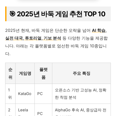
🎯 2025년 바둑 게임 추천 TOP 10
2025년 현재, 바둑 게임은 단순한 오락을 넘어
AI 학습,
실전 대국, 튜토리얼, 기보 분석
등 다양한 기능을 제공합
니다. 아래는 각 플랫폼별로 엄선한 바둑 게임 10종입니
다.
순
플랫
게임명
주요 특징
위
폼
1
오픈소스 기반 고성능 AI, 정확
KataGo
PC
위
한 착점 분석
2
Leela
AlphaGo 후속 AI, 중상급자 전
PC