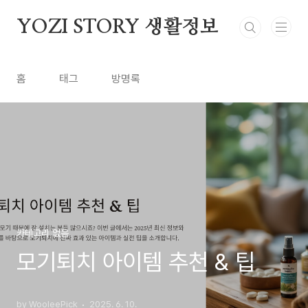
본문 바로가기
YOZI STORY 생활정보
홈
태그
방명록
카테고리 없음
모기퇴치 아이템 추천 & 팁
by WooleePick
2025. 6. 10.