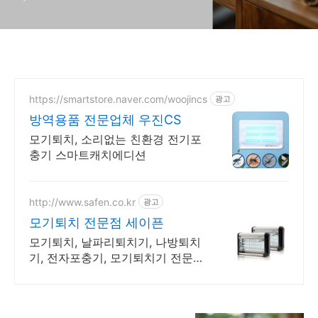
https://smartstore.naver.com/woojincs
광고
방역용품 전문업체 우진CS
모기퇴치, 소리없는 친환경 전기포
충기 스마트캐치에디션
http://www.safen.co.kr
광고
모기퇴치 전문점 세이픈
모기퇴치, 날파리퇴치기, 나방퇴치
기, 전자포충기, 모기퇴치기 전문
업체.