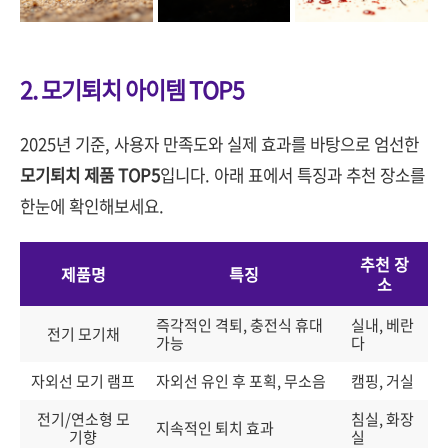
2. 모기퇴치 아이템 TOP5
2025년 기준, 사용자 만족도와 실제 효과를 바탕으로 엄선한
모기퇴치 제품 TOP5
입니다. 아래 표에서 특징과 추천 장소를
한눈에 확인해보세요.
추천 장
제품명
특징
소
즉각적인 격퇴, 충전식 휴대
실내, 베란
전기 모기채
가능
다
자외선 모기 램프
자외선 유인 후 포획, 무소음
캠핑, 거실
전기/연소형 모
침실, 화장
지속적인 퇴치 효과
기향
실