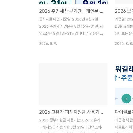
2026 주민세 납부기간｜개인분·사업소분 차이와 위택스 납부방법
공식자료 확인 기준일: 2026년 8월 9일
기준일: 20
2026 주민세 개인분은 8월 16일~31일, 사
DSR 규제를
업소분은 8월 1일~31일입니다. 개인분은 고
알아보는 분
지된 금액을 내고, 사업소분은 원칙적으로 신
니다. 결론
2026. 8. 9.
2026. 8. 8.
고한 뒤 납부합니다. 세대주이면서 사업자라
사(HF)의 
면 두 세금이 모두 해당될 수 있습니다. 아래
율이 직접 
에서 내 대상부터 확인한 뒤 고지서의 주소·
LTV 최대 
사업장 면적·납부번호를 비교하면 중복 부과
있습니다.다
인지도 빠르게 구분할 수 있습니다. 20초 만
함한 DSR
에 먼저 확인하세요 7월 1일 현재 지역에 주
다. 구체적
소를 둔 세대주라면 개인분을 확인합니다. 7
기 때문에 
월 1일 현재 사업소를 둔 법인 또는 대상 개인
완전히 무관
사업자라면 사업소분도 확인합니다. 개인분
먼저 확인할
2026 고유가 피해지원금 사용기한 8월 31일｜잔액조회·사용처·소멸 전 확인
은 고지된 금액을 납부하고, 사업소분은 원칙
· 부부합산 
적으로 신고·납부합니다. 서울은 ETAX·ST..
70% · DT
2026 정부지원금 사용기한2026 고유가
최근 검색 관
3.6억원입니
피해지원금 사용기한 8월 31일｜잔액조회·
이클로가 뭐