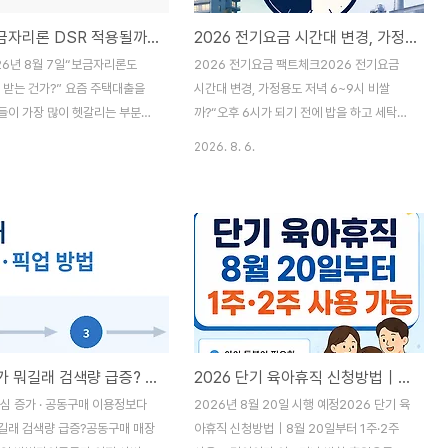
2026 보금자리론 DSR 적용될까?｜LTV·DTI·현재 금리·한도 총정리
2026 전기요금 시간대 변경, 가정용도 저녁 6~9시 비쌀까? 팩트체크
26년 8월 7일“보금자리론도
2026 전기요금 팩트체크2026 전기요금
 받는 건가?” 요즘 주택대출을
시간대 변경, 가정용도 저녁 6~9시 비쌀
들이 가장 많이 헷갈리는 부분입
까?“오후 6시가 되기 전에 밥을 하고 세탁기
부터 말하면, 현재 한국주택금융공
도 돌려야 한다”는 안내 이미지가 SNS에서
2026. 8. 6.
보금자리론 상품요건에는 DSR 비
퍼지고 있습니다. 이미지만 보면 모든 가정이
한도기준으로 제시돼 있지 않고
전기 사용 시간을 바꿔야 할 것처럼 보이지
70%, DTI 최대 60%가 명시돼
만, 공식 발표의 실제 적용 대상을 확인하면
만 금융위원회는 정책금융을 포
결론은 다릅니다.결론부터 확인하세요 일반
 적용대상 확대를 검토하고 있습니
가정은 오후 6시 이후 세탁기나 밥솥을 사용
인 확대방안은 아직 확정되지 않았
했다는 이유만으로 전기요금이 자동으로 비
“보금자리론은 앞으로도 DSR과
싸지지 않습니다. 2026년 시간대별 전기요
하다”고 단정해서도 안 됩니다.
금 개편은 산업용과 기존 시간대별 요금 적용
 핵심 5가지주택가격 6억원 이하
고객이 중심입니다. 일반 주택용은 사용 시각
다이클로가 뭐길래 검색량 급증? 공동구매 매장 찾기·주문·픽업 방법
2026 단기 육아휴직 신청방법｜8월 20일부터 1주·2주 사용 조건
연소득 7천만원 이하 · LTV 최대
보다 월간 사용량과 누진구간을 먼저 확인해
I 최대 60% · 일반 대출한도 최대
야 합니다.목차SNS에서 퍼진 내용4월 16일
심 증가 · 공동구매 이용정보다
2026년 8월 20일 시행 예정2026 단기 육
다.목차1. 보금자리론은 DSR
우선 적용 대상일반용과 주택용의 차이저녁
길래 검색량 급증?공동구매 매장
아휴직 신청방법｜8월 20일부터 1주·2주