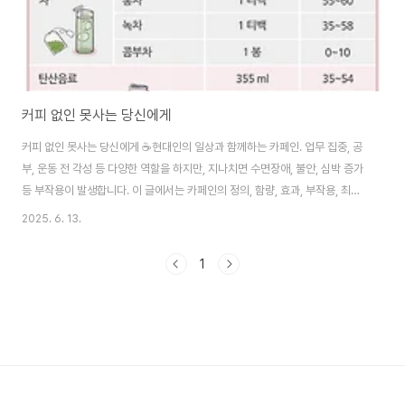
커피 없인 못사는 당신에게
커피 없인 못사는 당신에게 ☕️현대인의 일상과 함께하는 카페인. 업무 집중, 공
부, 운동 전 각성 등 다양한 역할을 하지만, 지나치면 수면장애, 불안, 심박 증가
등 부작용이 발생합니다. 이 글에서는 카페인의 정의, 함량, 효과, 부작용, 최신
연구, 안전 섭취 전략까지 풍성하게 다룹니다.📋 목차1. 카페인이란?2. 음료별
2025. 6. 13.
카페인 함량3. 긍정 효과4. 부작용 및 수면 방해5. 과다 섭취 현실6. 하루 권장
량 기준7. 안전하게 즐기는 법8. 최신 연구 인사이트9. 실전 체크리스트10. 관
1
련 동영상11. 행동 유도 버튼1. 카페인이란?카페인은 중추신경계를 자극하는
물질로, 섭취 후 30분 이내 빠르게 각성을 유도하며 평균 반감기는 3~5시간
입니다. 아데노신 수용체를 차단해 졸음을 억제하고 도파민, 노르..