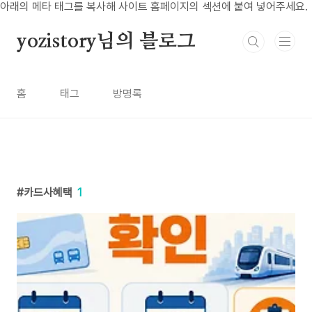
본문 바로가기
아래의 메타 태그를 복사해 사이트 홈페이지의 섹션에 붙여 넣어주세요.
yozistory님의 블로그
홈
태그
방명록
카드사혜택
1