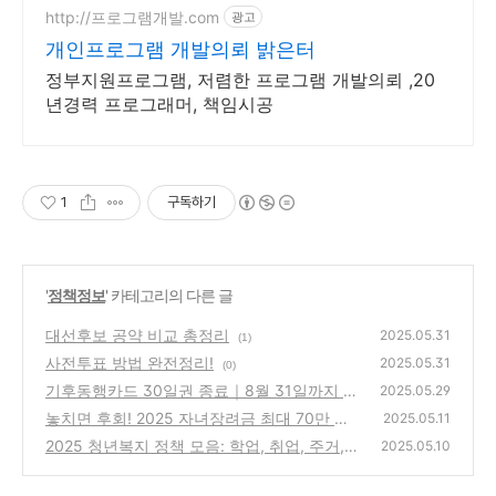
http://프로그램개발.com
광고
개인프로그램 개발의뢰 밝은터
정부지원프로그램, 저렴한 프로그램 개발의뢰 ,20
년경력 프로그래머, 책임시공
1
구독하기
'
정책정보
' 카테고리의 다른 글
대선후보 공약 비교 총정리
2025.05.31
(1)
사전투표 방법 완전정리!
2025.05.31
(0)
기후동행카드 30일권 종료｜8월 31일까지 충
2025.05.29
전·9월 이용기한·페이백 확인
놓치면 후회! 2025 자녀장려금 최대 70만 원
(0)
2025.05.11
받는 방법 총정리
2025 청년복지 정책 모음: 학업, 취업, 주거,
(0)
2025.05.10
창업까지 완벽 가이드
(0)