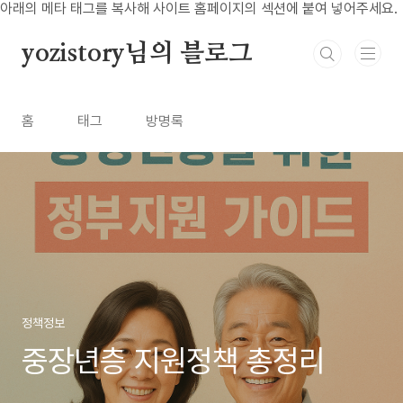
본문 바로가기
아래의 메타 태그를 복사해 사이트 홈페이지의 섹션에 붙여 넣어주세요.
yozistory님의 블로그
홈
태그
방명록
정책정보
중장년층 지원정책 총정리